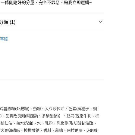
，一條剛剛好的分量，完全不罪惡。點我立即選購~
類 (1)
好划算
客服
薯澱粉(外灑粉)、奶粉、大豆沙拉油、色素(黃槴子、婀
)、品質改良劑(磷酸鈉、多磷酸鈉)】、起司(脫脂牛乳、棕
核仁油、無水奶油)、水、乳粉、乳化劑(脂肪酸甘油酯、
、大豆卵磷脂、檸檬酸鈉、香料、蔗糖、阿拉伯膠、β-胡蘿