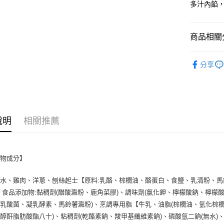
多汁內餡
商品相關分
揪團箱購
分享
說明
相關推薦
容物成分】
水、雞肉、洋蔥、刨絲起士【原料:乳酪、棕櫚油、酪蛋白、食鹽、乳清粉、馬鈴
。食品添加物:黏稠劑(醋酸澱粉、鹿角菜膠)、調味劑(氯化鉀、檸檬酸鈉、檸檬酸
乳酸菌、凝乳酵素、馬鈴薯澱粉)、烹調專用脂【牛乳、油脂(棕櫚油、氫化棕櫚
醇酐脂肪酸酯八十)、粘稠劑(乾酪素鈉、羧甲基纖維素鈉)、磷酸氫二鈉(無水)