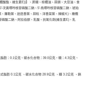
棕櫚酸酯、維生素E))】、蔗糖、棕櫚油、蒜頭、大豆油、食
5'-次黃嘌呤核苷磷酸二鈉、5'-鳥嘌呤核苷磷酸二鈉、琥珀
岡葉、羅勒葉、迷迭香葉、蒜粒、洋香菜葉、辣椒片)、橄欖
核苷磷酸二鈉、阿拉伯膠、乳酸、抗氧化劑(維生素E)、乳
脂肪：0.1公克、碳水化合物：39.0公克、糖：4.3公克、
式脂肪 0.1公克 、碳水化合物 28.9公克 、糖 3.2公克 、鈉