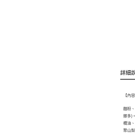
詳細
【內
麵粉、
娜多)
櫚油、
聚山梨