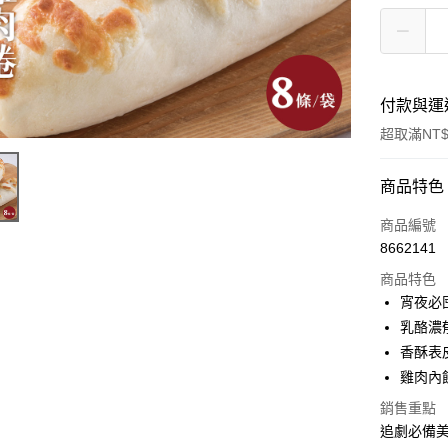
付款與運
超取滿NT$
付款方式
商品特色
信用卡一
商品編號
8662141
商品特色
運送方式
宵夜必
冷凍-全家
乳酪濃
每筆NT$1
香酥表
雞肉內
冷凍宅配
銷售重點
每筆NT$2
追劇必備