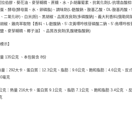
阿拉伯膠、葵花油、麥芽糊精、蔗糖、水、β-胡蘿蔔素、抗氧化劑(L-抗壞血酸
蛋、酵母(酵母菌、水、卵磷脂)、調味劑(L-麩酸鈉、胺基乙酸、DL-胺基丙酸、
、二氧化矽)、白米(粉)、黑胡椒、品質改良劑(多磷酸鈉)、義大利香料(俄勒
胡椒、雞肉萃取物【香料、L-麩酸鈉、5’-次黃嘌呤核苷磷酸二鈉、5’-鳥嘌呤
鹽、麥芽糊精、椰子油】、品質改良劑(乳酸硬脂酸鈉)
養標示】
量 135公克 、本包裝含 8份
熱量：292大卡、蛋白質：12.3公克、脂肪：9.6公克、飽和脂肪：4.6公克、反式
10毫克
公克：熱量 216大卡、蛋白質 9.1公克 、脂肪 7.1公克 、飽和脂肪 3.4公克 、反
克