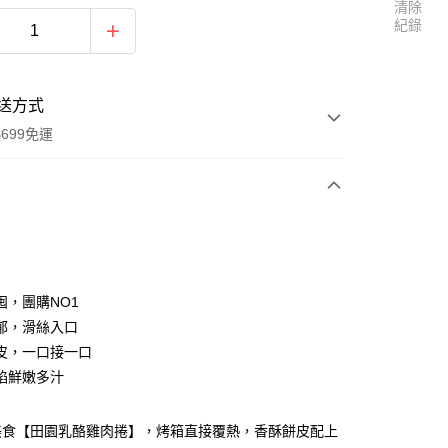
清除
紀錄
送方式
699免運
次付款
囤，團購NO1
取貨不付款
郁，滑絲入口
30，滿NT$699(含以上)免運費
皮，一口接一口
餡鮮嫩多汁
45，滿NT$1,199(含以上)免運費
美食【田園乳酪雞肉捲】，烤箱直接覆熱，香酥餅皮配上