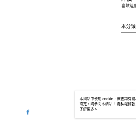
喜歡這
本分類
本網站中使用 cookie，欲查詢有關
設定，請參閱本網站「
隱私權條款
使用 cookie。
了解更多 >