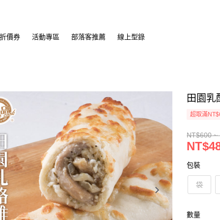
折價券
活動專區
部落客推薦
線上型錄
田園乳酪
超取滿NT$
NT$600 ~
NT$48
包裝
袋
數量