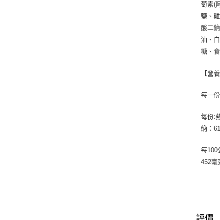
蔔素(
鹽、雞
酸二鈉
油、白
糖、食
【營
每一份
每份:
納：6
每100
452毫
評價