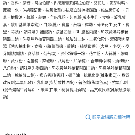
鈉、香料、蔗糖、阿拉伯膠、β-胡蘿蔔素(阿拉伯膠、葵花油、麥芽糊精、
蔗糖、水、β-胡蘿蔔素、抗氧化劑(L-抗壞血酸棕櫚酸酯、維生素E))】、洋
蔥、橄欖油、麵粉、蒜頭、全脂乳粉、起司粉(脫脂牛乳、食鹽、凝乳酵
素、羧甲基纖維素鈉)、白米(粉)、食鹽、蔗糖、羅勒、蒜味花生(花生、食
鹽、蒜頭)、調味劑(L-麩酸鈉、胺基乙酸、DL-胺基丙酸、5'-次黃嘌呤核苷
磷酸二鈉、5'-鳥嘌呤核苷磷酸二鈉、琥珀酸二鈉、二氧化矽)、濃縮豬肉高
湯【豬肉抽出物、食鹽、糖(葡萄糖、蔗糖)、純釀造醬汁(大豆、小麥)、麥
芽糊精(糊精、麥芽糖、葡萄糖)、沙茶粉(蝦干粉、花生粉、大蒜粉、蔥頭
粉、黃豆粉、南薑粉、辣椒粉、八角粉、芹菜粉)、香辛料(蒜粉、油桂粉、
八角粉)、調味劑(L-麩酸鈉、5'-次黃嘌呤核苷磷酸二鈉、5'-鳥嘌呤核苷磷酸
二鈉、琥珀酸二鈉)、複方香料(香料、椰子油、抗氧化劑(維生素E))、品質
改良劑(二氧化矽)、乳化劑(脂肪酸甘油酯)、著色劑(焦糖色素)、抗氧化劑
(混合濃縮生育醇)】、米酒(白米、精製食用酒精)、品質改良劑(乳酸硬脂酸
鈉)
顯示電腦版詳細說明