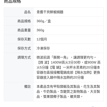
商品規格
品名
青醬干貝鮮蝦焗麵
商品規格
360g／盒
商品重量
360g
保存天數
12個月
保存方式
冷凍保存
調理方式
微波前請「撕開一角」，讓調理更均勻。
【微 波】1400W高火3分30秒，或900W 高
火5分鐘【電 鍋】一米杯水蒸煮約20分鐘本
容器勿直接接觸電鍋底部【隔水加熱】更換
容器放入鍋中隔水加熱約20分鐘
備註
本產品含有甲殼類蝦及其製品、花生及其製
品、牛奶製品、含麬質之穀物製品、大豆製
品、堅果類椰子製品、螺貝類。