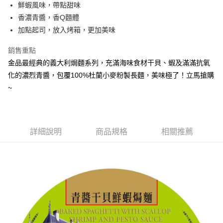
每筆NT$130，滿NT$699(含以上)免運費
鮮蝦風味，帶點甜味
香濃青醬，香Q麵體
冷凍宅配
加點起司，放入烤箱，更加美味
每筆NT$245，滿NT$1,199(含以上)免運費
銷售重點
金品最經典的義大利焗麵系列，充滿海味食材干貝、蝦及滿滿抗氧
化的濃烈青醬，包覆100%杜蘭小麥粉製長麵，美味極了！立馬搶購
~
詳細說明
商品規格
相關推薦