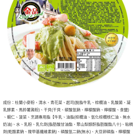
成份：杜蘭小麥粉、清水、青花菜、起司(脫脂牛乳、棕櫚油、乳酸菌、凝
乳酵素、馬鈴薯澱粉)、干貝(干貝、碳酸氫鈉、檸檬酸鈉、檸檬酸、食鹽)
、蝦仁、菠菜、烹調專用脂【牛乳、油脂(棕櫚油、氫化棕櫚核仁油、無水
奶油)、水、乳粉、乳化劑(脂肪酸甘油酯、聚山梨醇酐脂肪酸酯八十)、粘稠
劑(乾酪素鈉、羧甲基纖維素鈉)、磷酸氫二鈉(無水)、大豆卵磷脂、檸檬酸