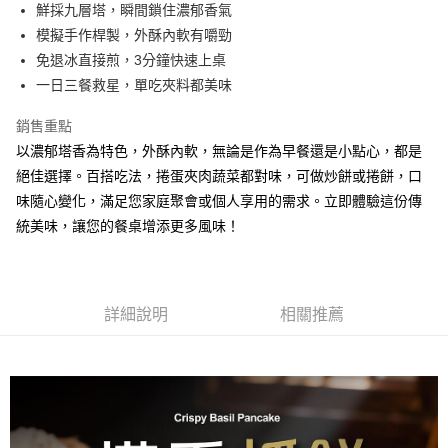
每筆NT$130，滿NT$699(含以上)免運費
鮮採九層塔，瞬間鎖住濃郁香氣
模擬手作桿製，外酥內軟有嚼勁
冷凍宅配
免退冰直接煎，3分鐘快速上桌
每筆NT$245，滿NT$1,199(含以上)免運費
一日三餐救星，單吃夾料都美味
銷售重點
以濃郁塔香為特色，外酥內軟，無論是作為早餐還是小點心，都是
絕佳選擇。百搭吃法，捲蛋夾肉蔬菜都對味，可做炒餅或捲餅，口
味隨心變化，滿足您家庭聚會或個人享用的需求。立即體驗這份傳
統美味，讓您的餐桌增添更多風味！
詳細說明
相關推薦