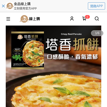
金品線上購
開啟APP
立刻使用官方APP
0
1
/
6